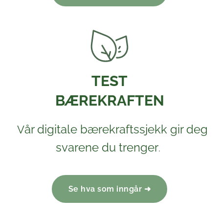
TEST
BÆREKRAFTEN
år digitale bærekraftssjekk gir
deg
V
svarene du trenger
.
Se hva som inngår ➜