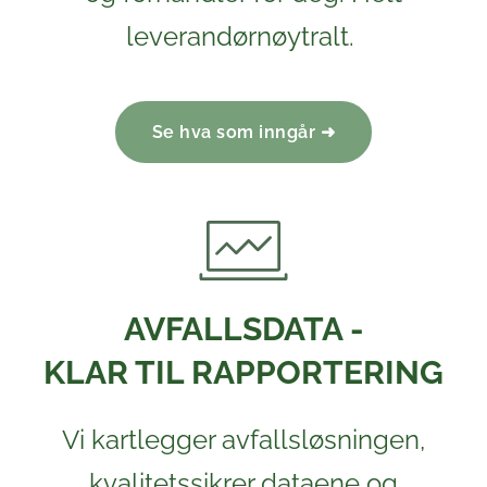
leverandørnøytralt.
Se hva som inngår ➜
AVFALLSDATA -
KLAR TIL RAPPORTERING
Vi kartlegger avfallsløsningen,
kvalitetssikrer dataene og