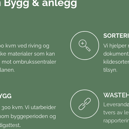
n Bygg & anlegg
SORTERI
00 kvm ved riving og
Vi hjelper
ilke materialer som kan
dokumenta
n mot ombrukssentraler
kildesorte
planen.
tilsyn.
WASTE
YGG
Leverandør
 300 kvm. Vi utarbeider
tvers av l
nnom byggeperioden og
rapporteri
digattest
.