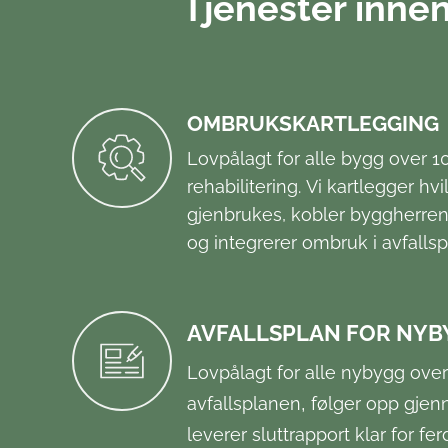
Tjenester inne
OMBRUKSKARTLEGGING
Lovpålagt for alle bygg over 1
rehabilitering.
Vi kartlegger hv
gjenbrukes,
kobler byggherre
og integrerer ombruk i avfalls
AVFALLSPLAN FOR NYB
Lovpålagt for alle nybygg over
,
avfallsplanen
følger opp gje
leverer sluttrapport klar for fer