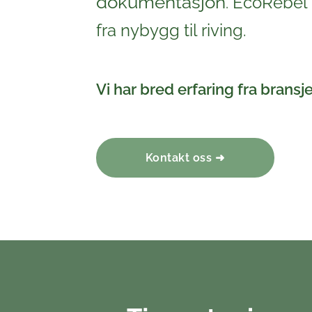
dokumentasjon
EcoRebel h
.
fra nybygg til riving.
Vi har bred erfaring fra bransj
Kontakt oss ➜