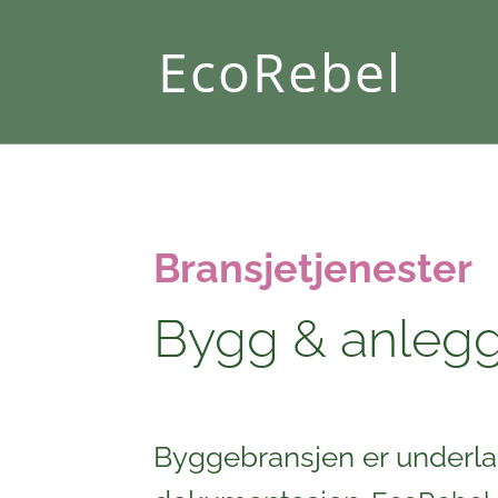
EcoRebel
Bransjetjenester
Bygg & anleg
Byggebransjen er underlag