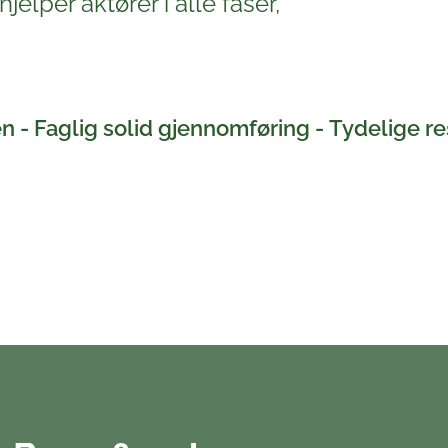
jelper aktører i alle faser,
en -
Faglig solid gjennomføring -
Tydelige re