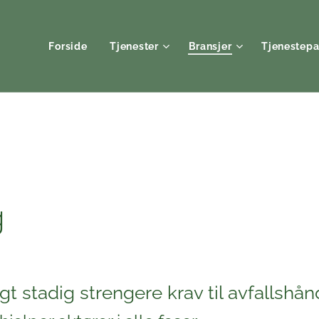
Forside
Tjenester
Bransjer
Tjenestepa
g
t stadig strengere krav til avfallshå