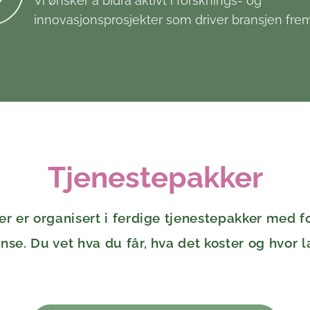
Vi ønsker å bidra aktivt i forsknings- og
innovasjonsprosjekter som driver bransjen fre
Tjenestepakker
er er organisert i ferdige tjenestepakker med fo
nse. Du vet hva du får, hva det koster og hvor l