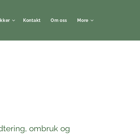
kker
Kontakt
Om oss
More
ndtering, ombruk og