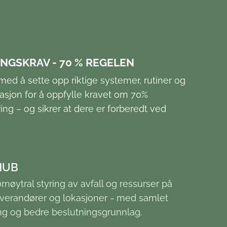
NGSKRAV - 70 % REGELEN
 med å sette opp riktige systemer, rutiner og
sjon for å oppfylle kravet om 70%
ring – og sikrer at dere er forberedt ved
HUB
nøytral styring av avfall og ressurser på
everandører og lokasjoner
med samlet
–
ng og bedre beslutningsgrunnlag.