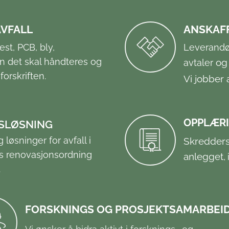
AVFALL
ANSKAF
est, PCB, bly,
Leverandør
dan det skal håndteres og
og 
avtaler
forskriften.
Vi jobber 
OPPLÆRI
LSLØSNING
 løsninger for avfall i
Skredders
s renovasjonsordning
anlegget,
.
FORSKNINGS OG PROSJEKTSAMARBEI