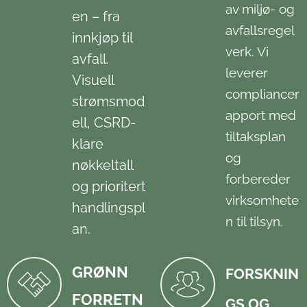
av miljø- og
en – fra
avfallsregel
innkjøp til
verk. Vi
avfall.
leverer
Visuell
compliancer
strømsmod
apport med
ell, CSRD-
tiltaksplan
klare
og
nøkkeltall
forbereder
og prioritert
virksomhete
handlingspl
n til tilsyn.
an.
GRØNN
FORSKNIN
FORRETN
GS OG