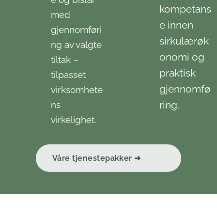
kompetans
med
e innen
gjennomføri
sirkulærøk
ng av valgte
onomi og
tiltak –
praktisk
tilpasset
gjennomfø
virksomhete
ring.
ns
virkelighet.
Våre tjenestepakker ➜