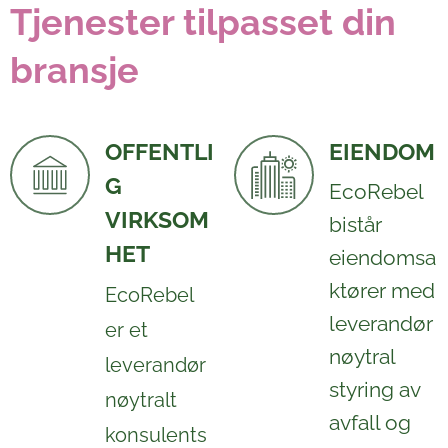
Tjenester tilpasset din
bransje
OFFENTLI
EIENDOM
G
EcoRebel
VIRKSOM
bistår
HET
eiendomsa
ktører med
EcoRebel
leverandør
er et
nøytral
leverandør
styring av
nøytralt
avfall og
konsulents