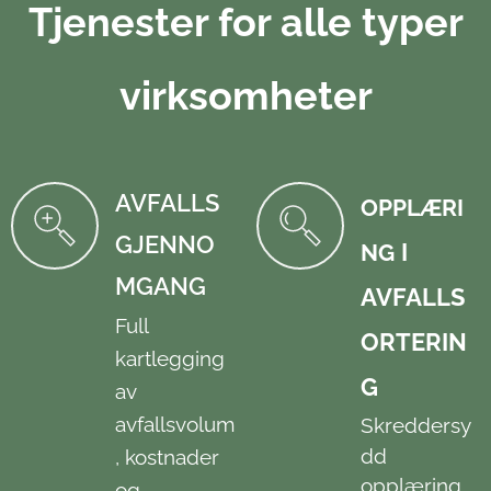
Tjenester for alle typer
virksomheter
AVFALLS
OPPLÆRI
GJENNO
NG
I
MGANG
AVFALLS
Full
ORTERIN
kartlegging
G
av
avfallsvolum
Skreddersy
dd
, kostnader
opplæring
og