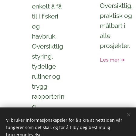
Oversiktlig,
enkelt å få
praktisk og
til i fiskeri
målbart i
og
alle
havbruk.
prosjekter.
Oversiktlig
styring,
Les mer
➜
tydelige
rutiner og
trygg
rapporterin
g.
Les mer
➜
Vi bruker informasjonskapsler for å sikre at nettsiden vår
fungerer som det skal, og for å tilby deg best mulig
brukeropplevelse.