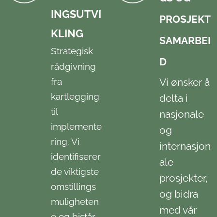
INGSUTVI
PROSJEKT
KLING
SAMARBEI
Strategisk
D
rådgivning
fra
Vi ønsker å
kartlegging
delta i
til
nasjonale
implemente
og
ring. Vi
internasjon
identifiserer
ale
de viktigste
prosjekter,
omstillings
og bidra
muligheten
med vår
e og bistår