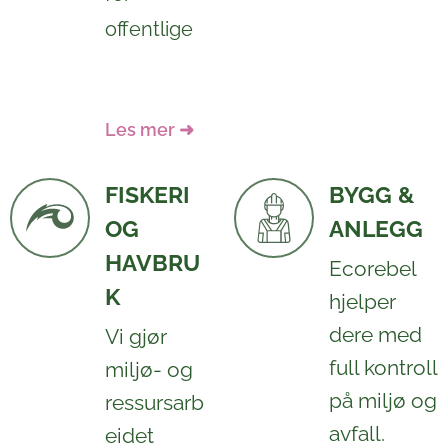
offentlige
virksomhet
er.
Les mer ➜
FISKERI
BYGG &
OG
ANLEGG
HAVBRU
Ecorebel
K
hjelper
dere med
Vi gjør
full kontroll
miljø- og
på miljø og
ressursarb
avfall.
eidet