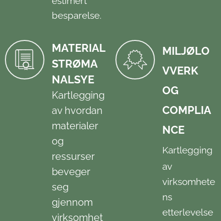
estimert
besparelse.
MATERIAL
MILJØLO
STRØMA
VVERK
NALSYE
OG
Kartlegging
COMPLIA
av hvordan
materialer
NCE
og
Kartlegging
ressurser
av
beveger
virksomhete
seg
ns
gjennom
etterlevelse
virksomhet